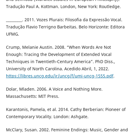
Tradução Paul A. Kottman. London, New York: Routledge.
_________. 2011. Vozes Plurais: Filosofia da Expressão Vocal.
Tradução Flavio Terrigno Barbeitas. Belo Horizonte: Editora
UFMG.
Crump, Melanie Austin. 2008. “When Words Are Not
Enough: Tracing the Development of Extended Vocal
Techniques in Twentieth-Century America”. PhD Diss.,
University of North Carolina. Acedido Abril, 1, 2022.
https://libres.uncg.edu/ir/uncg/f/umi-uncg-1555.pdf
.
Dolar, Mladen. 2006. A Voice and Nothing More.
Massachusetts: MIT Press.
Karantonis, Pamela, et al. 2014. Cathy Berberian: Pioneer of
Contemporary Vocality. London: Ashgate.
McClary, Susan. 2002. Feminine Endings: Music, Gender and