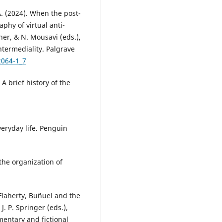
A. (2024). When the post-
aphy of virtual anti-
her, & N. Mousavi (eds.),
ntermediality. Palgrave
2064-1_7
 A brief history of the
veryday life. Penguin
the organization of
: Flaherty, Buñuel and the
. P. Springer (eds.),
mentary and fictional