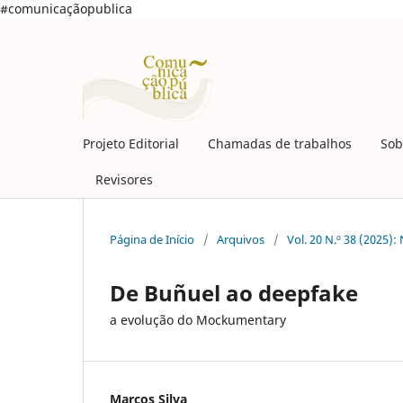
#comunicaçãopublica
Projeto Editorial
Chamadas de trabalhos
Sob
Revisores
Página de Início
/
Arquivos
/
Vol. 20 N.º 38 (2025)
De Buñuel ao deepfake
a evolução do Mockumentary
Marcos Silva