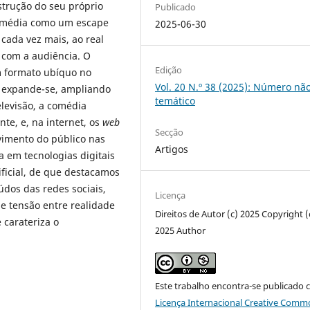
strução do seu próprio
Publicado
omédia como um escape
2025-06-30
cada vez mais, ao real
 com a audiência. O
Edição
 formato ubíquo no
Vol. 20 N.º 38 (2025): Número nã
s expande-se, ampliando
temático
levisão, a comédia
e, e, na internet, os
web
Secção
vimento do público nas
Artigos
da em tecnologias digitais
ificial, de que destacamos
údos das redes sociais,
Licença
 tensão entre realidade
Direitos de Autor (c) 2025 Copyright (
carateriza o
2025 Author
Este trabalho encontra-se publicado 
Licença Internacional Creative Comm