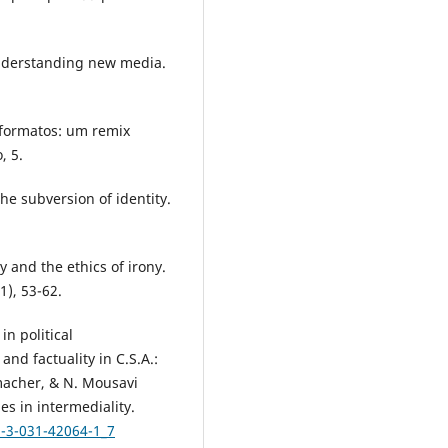
 understanding new media.
e formatos: um remix
, 5.
he subversion of identity.
and the ethics of irony.
1), 53-62.
in political
and factuality in C.S.A.:
macher, & N. Mousavi
es in intermediality.
8-3-031-42064-1_7