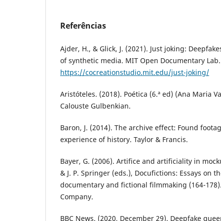
Referências
Ajder, H., & Glick, J. (2021). Just joking: Deepfake
of synthetic media. MIT Open Documentary Lab.
https://cocreationstudio.mit.edu/just-joking/
Aristóteles. (2018). Poética (6.ª ed) (Ana Maria V
Calouste Gulbenkian.
Baron, J. (2014). The archive effect: Found foota
experience of history. Taylor & Francis.
Bayer, G. (2006). Artifice and artificiality in mo
& J. P. Springer (eds.), Docufictions: Essays on th
documentary and fictional filmmaking (164-178
Company.
BBC News. (2020, December 29). Deepfake quee