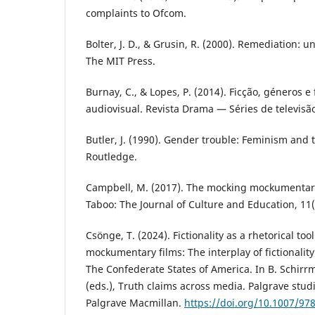
complaints to Ofcom.
Bolter, J. D., & Grusin, R. (2000). Remediation:
The MIT Press.
Burnay, C., & Lopes, P. (2014). Ficção, géneros 
audiovisual. Revista Drama — Séries de televisão
Butler, J. (1990). Gender trouble: Feminism and t
Routledge.
Campbell, M. (2017). The mocking mockumentary 
Taboo: The Journal of Culture and Education, 11(
Csönge, T. (2024). Fictionality as a rhetorical tool 
mockumentary films: The interplay of fictionality 
The Confederate States of America. In B. Schirr
(eds.), Truth claims across media. Palgrave studi
Palgrave Macmillan.
https://doi.org/10.1007/97