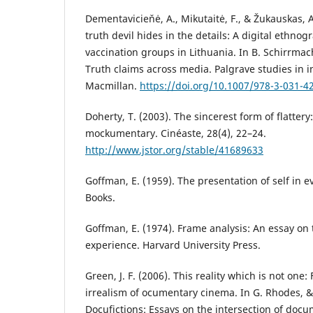
Dementavicieňė, A., Mikutaitė, F., & Žukauskas, 
truth devil hides in the details: A digital ethnogr
vaccination groups in Lithuania. In B. Schirrmac
Truth claims across media. Palgrave studies in i
Macmillan.
https://doi.org/10.1007/978-3-031-4
Doherty, T. (2003). The sincerest form of flattery:
mockumentary. Cinéaste, 28(4), 22–24.
http://www.jstor.org/stable/41689633
Goffman, E. (1959). The presentation of self in e
Books.
Goffman, E. (1974). Frame analysis: An essay on 
experience. Harvard University Press.
Green, J. F. (2006). This reality which is not one
irrealism of ocumentary cinema. In G. Rhodes, & J
Docufictions: Essays on the intersection of docu