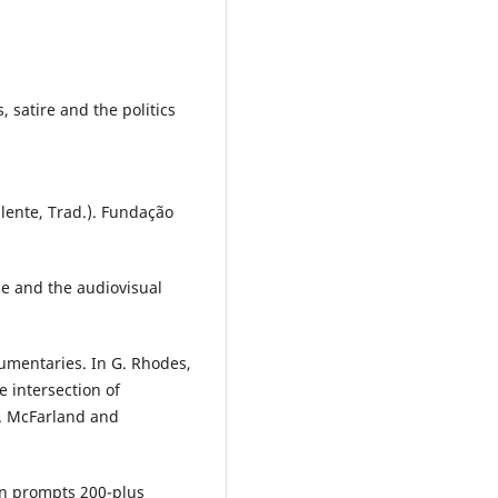
s, satire and the politics
alente, Trad.). Fundação
ge and the audiovisual
ckumentaries. In G. Rhodes,
e intersection of
). McFarland and
n prompts 200-plus