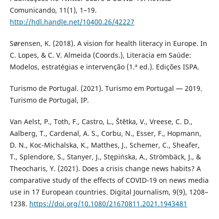
Comunicando, 11(1), 1–19.
http://hdl.handle.net/10400.26/42227
Sørensen, K. (2018). A vision for health literacy in Europe. In
C. Lopes, & C. V. Almeida (Coords.), Literacia em Saúde:
Modelos, estratégias e intervenção (1.ª ed.). Edições ISPA.
Turismo de Portugal. (2021). Turismo em Portugal — 2019.
Turismo de Portugal, IP.
Van Aelst, P., Toth, F., Castro, L., Štětka, V., Vreese, C. D.,
Aalberg, T., Cardenal, A. S., Corbu, N., Esser, F., Hopmann,
D. N., Koc-Michalska, K., Matthes, J., Schemer, C., Sheafer,
T., Splendore, S., Stanyer, J., Stępińska, A., Strömbäck, J., &
Theocharis, Y. (2021). Does a crisis change news habits? A
comparative study of the effects of COVID-19 on news media
use in 17 European countries. Digital Journalism, 9(9), 1208–
1238.
https://doi.org/10.1080/21670811.2021.1943481