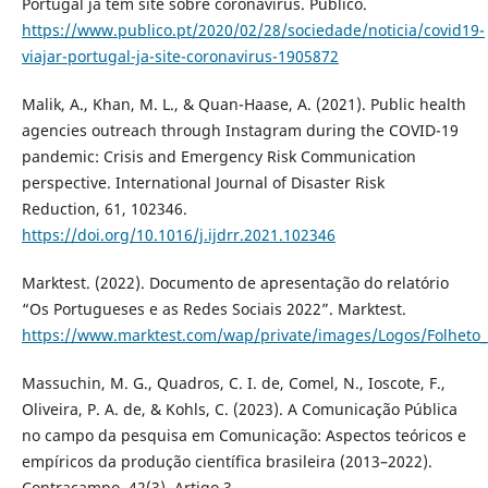
Portugal já tem site sobre coronavírus. Público.
https://www.publico.pt/2020/02/28/sociedade/noticia/covid19-
viajar-portugal-ja-site-coronavirus-1905872
Malik, A., Khan, M. L., & Quan-Haase, A. (2021). Public health
agencies outreach through Instagram during the COVID-19
pandemic: Crisis and Emergency Risk Communication
perspective. International Journal of Disaster Risk
Reduction, 61, 102346.
https://doi.org/10.1016/j.ijdrr.2021.102346
Marktest. (2022). Documento de apresentação do relatório
“Os Portugueses e as Redes Sociais 2022”. Marktest.
https://www.marktest.com/wap/private/images/Logos/Folheto_
Massuchin, M. G., Quadros, C. I. de, Comel, N., Ioscote, F.,
Oliveira, P. A. de, & Kohls, C. (2023). A Comunicação Pública
no campo da pesquisa em Comunicação: Aspectos teóricos e
empíricos da produção científica brasileira (2013–2022).
Contracampo, 42(3), Artigo 3.