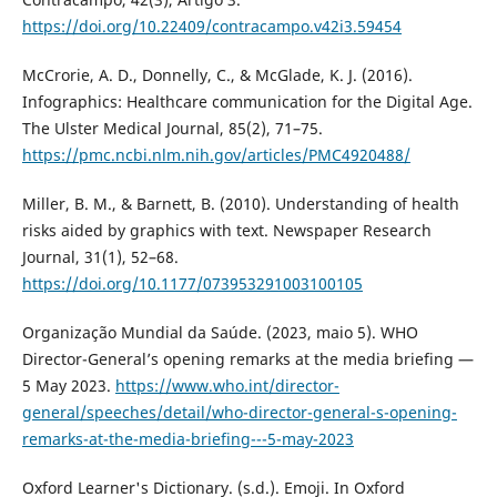
https://doi.org/10.22409/contracampo.v42i3.59454
McCrorie, A. D., Donnelly, C., & McGlade, K. J. (2016).
Infographics: Healthcare communication for the Digital Age.
The Ulster Medical Journal, 85(2), 71–75.
https://pmc.ncbi.nlm.nih.gov/articles/PMC4920488/
Miller, B. M., & Barnett, B. (2010). Understanding of health
risks aided by graphics with text. Newspaper Research
Journal, 31(1), 52–68.
https://doi.org/10.1177/073953291003100105
Organização Mundial da Saúde. (2023, maio 5). WHO
Director-General’s opening remarks at the media briefing —
5 May 2023.
https://www.who.int/director-
general/speeches/detail/who-director-general-s-opening-
remarks-at-the-media-briefing---5-may-2023
Oxford Learner's Dictionary. (s.d.). Emoji. In Oxford