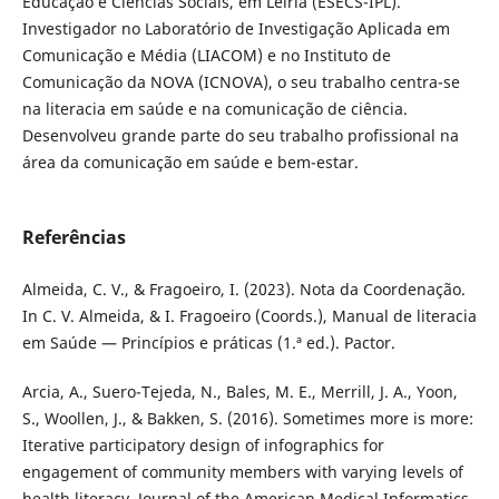
Educação e Ciências Sociais, em Leiria (ESECS-IPL).
Investigador no Laboratório de Investigação Aplicada em
Comunicação e Média (LIACOM) e no Instituto de
Comunicação da NOVA (ICNOVA), o seu trabalho centra-se
na literacia em saúde e na comunicação de ciência.
Desenvolveu grande parte do seu trabalho profissional na
área da comunicação em saúde e bem-estar.
Referências
Almeida, C. V., & Fragoeiro, I. (2023). Nota da Coordenação.
In C. V. Almeida, & I. Fragoeiro (Coords.), Manual de literacia
em Saúde — Princípios e práticas (1.ª ed.). Pactor.
Arcia, A., Suero-Tejeda, N., Bales, M. E., Merrill, J. A., Yoon,
S., Woollen, J., & Bakken, S. (2016). Sometimes more is more:
Iterative participatory design of infographics for
engagement of community members with varying levels of
health literacy. Journal of the American Medical Informatics