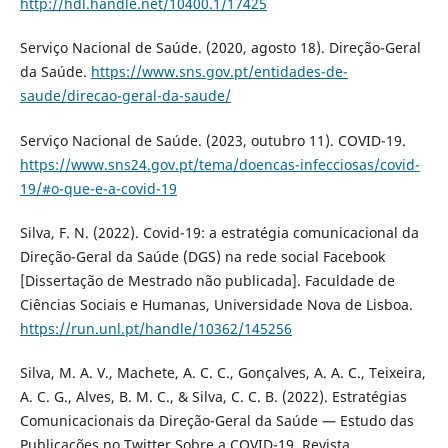
http://hdl.handle.net/10400.1/17425
Serviço Nacional de Saúde. (2020, agosto 18). Direção-Geral
da Saúde.
https://www.sns.gov.pt/entidades-de-
saude/direcao-geral-da-saude/
Serviço Nacional de Saúde. (2023, outubro 11). COVID-19.
https://www.sns24.gov.pt/tema/doencas-infecciosas/covid-
19/#o-que-e-a-covid-19
Silva, F. N. (2022). Covid-19: a estratégia comunicacional da
Direção-Geral da Saúde (DGS) na rede social Facebook
[Dissertação de Mestrado não publicada]. Faculdade de
Ciências Sociais e Humanas, Universidade Nova de Lisboa.
https://run.unl.pt/handle/10362/145256
Silva, M. A. V., Machete, A. C. C., Gonçalves, A. A. C., Teixeira,
A. C. G., Alves, B. M. C., & Silva, C. C. B. (2022). Estratégias
Comunicacionais da Direção-Geral da Saúde — Estudo das
Publicações no Twitter Sobre a COVID-19. Revista