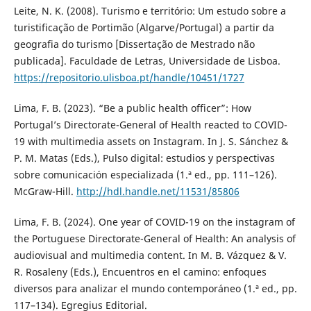
Leite, N. K. (2008). Turismo e território: Um estudo sobre a
turistificação de Portimão (Algarve/Portugal) a partir da
geografia do turismo [Dissertação de Mestrado não
publicada]. Faculdade de Letras, Universidade de Lisboa.
https://repositorio.ulisboa.pt/handle/10451/1727
Lima, F. B. (2023). “Be a public health officer”: How
Portugal’s Directorate-General of Health reacted to COVID-
19 with multimedia assets on Instagram. In J. S. Sánchez &
P. M. Matas (Eds.), Pulso digital: estudios y perspectivas
sobre comunicación especializada (1.ª ed., pp. 111–126).
McGraw-Hill.
http://hdl.handle.net/11531/85806
Lima, F. B. (2024). One year of COVID-19 on the instagram of
the Portuguese Directorate-General of Health: An analysis of
audiovisual and multimedia content. In M. B. Vázquez & V.
R. Rosaleny (Eds.), Encuentros en el camino: enfoques
diversos para analizar el mundo contemporáneo (1.ª ed., pp.
117–134). Egregius Editorial.