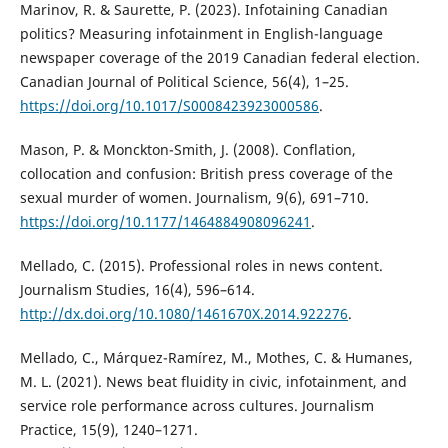
Marinov, R. & Saurette, P. (2023). Infotaining Canadian
politics? Measuring infotainment in English-language
newspaper coverage of the 2019 Canadian federal election.
Canadian Journal of Political Science, 56(4), 1–25.
https://doi.org/10.1017/S0008423923000586
.
Mason, P. & Monckton-Smith, J. (2008). Conflation,
collocation and confusion: British press coverage of the
sexual murder of women. Journalism, 9(6), 691–710.
https://doi.org/10.1177/1464884908096241
.
Mellado, C. (2015). Professional roles in news content.
Journalism Studies, 16(4), 596–614.
http://dx.doi.org/10.1080/1461670X.2014.922276
.
Mellado, C., Márquez-Ramírez, M., Mothes, C. & Humanes,
M. L. (2021). News beat fluidity in civic, infotainment, and
service role performance across cultures. Journalism
Practice, 15(9), 1240–1271.