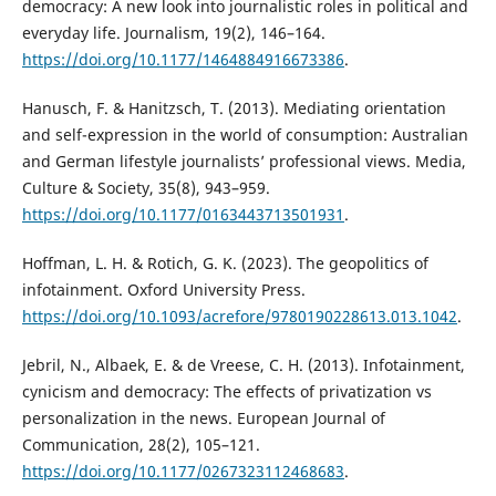
democracy: A new look into journalistic roles in political and
everyday life. Journalism, 19(2), 146–164.
https://doi.org/10.1177/1464884916673386
.
Hanusch, F. & Hanitzsch, T. (2013). Mediating orientation
and self-expression in the world of consumption: Australian
and German lifestyle journalists’ professional views. Media,
Culture & Society, 35(8), 943–959.
https://doi.org/10.1177/0163443713501931
.
Hoffman, L. H. & Rotich, G. K. (2023). The geopolitics of
infotainment. Oxford University Press.
https://doi.org/10.1093/acrefore/9780190228613.013.1042
.
Jebril, N., Albaek, E. & de Vreese, C. H. (2013). Infotainment,
cynicism and democracy: The effects of privatization vs
personalization in the news. European Journal of
Communication, 28(2), 105–121.
https://doi.org/10.1177/0267323112468683
.