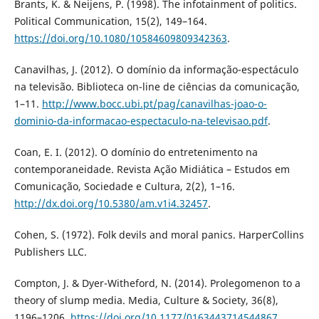
Brants, K. & Neijens, P. (1998). The infotainment of politics.
Political Communication, 15(2), 149–164.
https://doi.org/10.1080/10584609809342363
.
Canavilhas, J. (2012). O domínio da informação-espectáculo
na televisão. Biblioteca on-line de ciências da comunicação,
1–11.
http://www.bocc.ubi.pt/pag/canavilhas-joao-o-
dominio-da-informacao-espectaculo-na-televisao.pdf
.
Coan, E. I. (2012). O domínio do entretenimento na
contemporaneidade. Revista Ação Midiática – Estudos em
Comunicação, Sociedade e Cultura, 2(2), 1–16.
http://dx.doi.org/10.5380/am.v1i4.32457
.
Cohen, S. (1972). Folk devils and moral panics. HarperCollins
Publishers LLC.
Compton, J. & Dyer-Witheford, N. (2014). Prolegomenon to a
theory of slump media. Media, Culture & Society, 36(8),
1196–1206.
https://doi.org/10.1177/0163443714544867
.