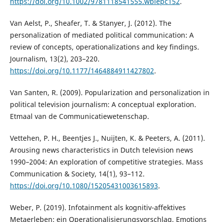
https://doi.org/10.1002/9781118541555.wbiepc152
.
Van Aelst, P., Sheafer, T. & Stanyer, J. (2012). The
personalization of mediated political communication: A
review of concepts, operationalizations and key findings.
Journalism, 13(2), 203–220.
https://doi.org/10.1177/1464884911427802
.
Van Santen, R. (2009). Popularization and personalization in
political television journalism: A conceptual exploration.
Etmaal van de Communicatiewetenschap.
Vettehen, P. H., Beentjes J., Nuijten, K. & Peeters, A. (2011).
Arousing news characteristics in Dutch television news
1990–2004: An exploration of competitive strategies. Mass
Communication & Society, 14(1), 93–112.
https://doi.org/10.1080/15205431003615893
.
Weber, P. (2019). Infotainment als kognitiv-affektives
Metaerleben: ein Operationalisierungsvorschlag. Emotions