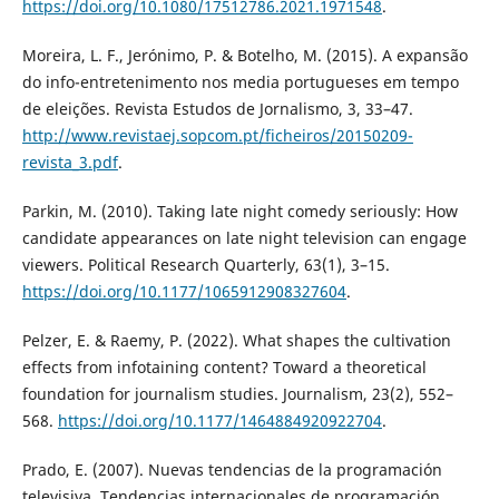
https://doi.org/10.1080/17512786.2021.1971548
.
Moreira, L. F., Jerónimo, P. & Botelho, M. (2015). A expansão
do info-entretenimento nos media portugueses em tempo
de eleições. Revista Estudos de Jornalismo, 3, 33–47.
http://www.revistaej.sopcom.pt/ficheiros/20150209-
revista_3.pdf
.
Parkin, M. (2010). Taking late night comedy seriously: How
candidate appearances on late night television can engage
viewers. Political Research Quarterly, 63(1), 3–15.
https://doi.org/10.1177/1065912908327604
.
Pelzer, E. & Raemy, P. (2022). What shapes the cultivation
effects from infotaining content? Toward a theoretical
foundation for journalism studies. Journalism, 23(2), 552–
568.
https://doi.org/10.1177/1464884920922704
.
Prado, E. (2007). Nuevas tendencias de la programación
televisiva. Tendencias internacionales de programación