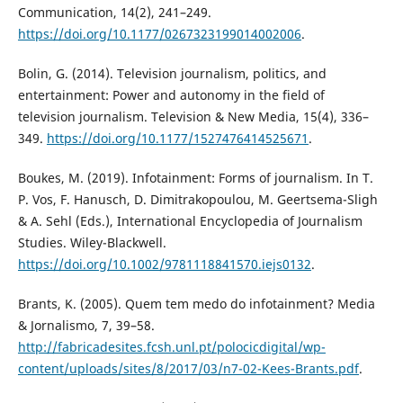
Communication, 14(2), 241–249.
https://doi.org/10.1177/0267323199014002006
.
Bolin, G. (2014). Television journalism, politics, and
entertainment: Power and autonomy in the field of
television journalism. Television & New Media, 15(4), 336–
349.
https://doi.org/10.1177/1527476414525671
.
Boukes, M. (2019). Infotainment: Forms of journalism. In T.
P. Vos, F. Hanusch, D. Dimitrakopoulou, M. Geertsema-Sligh
& A. Sehl (Eds.), International Encyclopedia of Journalism
Studies. Wiley-Blackwell.
https://doi.org/10.1002/9781118841570.iejs0132
.
Brants, K. (2005). Quem tem medo do infotainment? Media
& Jornalismo, 7, 39–58.
http://fabricadesites.fcsh.unl.pt/polocicdigital/wp-
content/uploads/sites/8/2017/03/n7-02-Kees-Brants.pdf
.