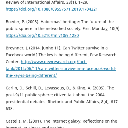
Review of International Affairs, 33(1), 1–29.
https://doi.org/10.1080/09557571.2019.1704221
Boeder, P. (2005). Habermas’ heritage: The future of the
public sphere in the networked society. First Monday, 10(9).
https://doi.org/10.5210/fm.v10i9.1280
Breynner, J. (2014, junho 11). Can Twitter survive in a
Facebook world? The key is being different. Pew Research
Center.
http://www.pewresearch.org/fact-
tank/2014/06/11/can-twitter-survive-in-a-facebook-world-
the-key-is-being-different/
Carlin, D., Schill, D., Levasseus, D., & King, A. (2005). The
post-9/11 public sphere: citizen talk about the 2004
presidential debates. Rhetoric and Public Affairs, 8(4), 617–
638.
Castells, M. (2001). The internet galaxy: Reflections on the
internet, business and society.