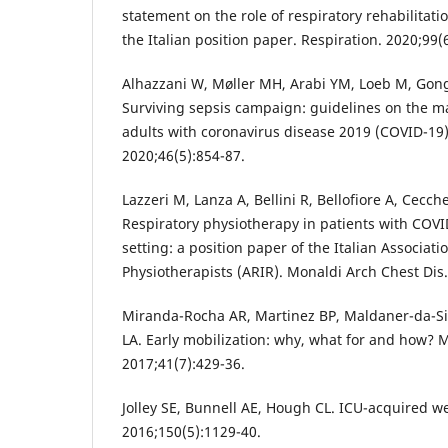
statement on the role of respiratory rehabilitatio
the Italian position paper. Respiration. 2020;99(
Alhazzani W, Møller MH, Arabi YM, Loeb M, Gong 
Surviving sepsis campaign: guidelines on the man
adults with coronavirus disease 2019 (COVID-19)
2020;46(5):854-87.
Lazzeri M, Lanza A, Bellini R, Bellofiore A, Cecche
Respiratory physiotherapy in patients with COVID
setting: a position paper of the Italian Associati
Physiotherapists (ARIR). Monaldi Arch Chest Dis.
Miranda-Rocha AR, Martinez BP, Maldaner-da-Silv
LA. Early mobilization: why, what for and how? 
2017;41(7):429-36.
Jolley SE, Bunnell AE, Hough CL. ICU-acquired w
2016;150(5):1129-40.