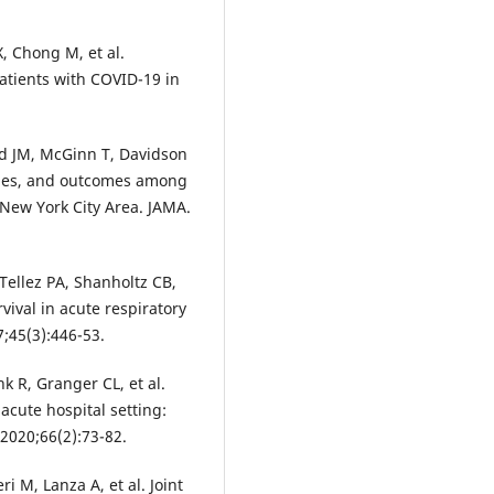
, Chong M, et al.
patients with COVID-19 in
d JM, McGinn T, Davidson
ities, and outcomes among
 New York City Area. JAMA.
Tellez PA, Shanholtz CB,
vival in acute respiratory
;45(3):446-53.
k R, Granger CL, et al.
cute hospital setting:
 2020;66(2):73-82.
i M, Lanza A, et al. Joint