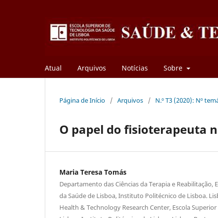
Atual
Arquivos
Notícias
Sobre
Página de Início
/
Arquivos
/
N.º T3 (2020): Nº tem
O papel do fisioterapeuta
Maria Teresa Tomás
Departamento das Ciências da Terapia e Reabilitação, 
da Saúde de Lisboa, Instituto Politécnico de Lisboa. L
Health & Technology Research Center, Escola Superior