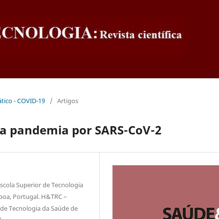
ático - COVID-19
/
Artigos
 na pandemia por SARS-CoV-2
Escola Superior de Tecnologia
isboa, Portugal. H&TRC –
 de Tecnologia da Saúde de