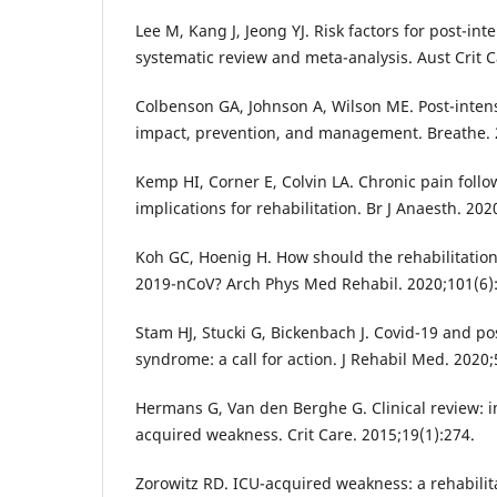
Lee M, Kang J, Jeong YJ. Risk factors for post-in
systematic review and meta-analysis. Aust Crit C
Colbenson GA, Johnson A, Wilson ME. Post-inten
impact, prevention, and management. Breathe. 
Kemp HI, Corner E, Colvin LA. Chronic pain foll
implications for rehabilitation. Br J Anaesth. 202
Koh GC, Hoenig H. How should the rehabilitatio
2019-nCoV? Arch Phys Med Rehabil. 2020;101(6)
Stam HJ, Stucki G, Bickenbach J. Covid-19 and po
syndrome: a call for action. J Rehabil Med. 2020
Hermans G, Van den Berghe G. Clinical review: i
acquired weakness. Crit Care. 2015;19(1):274.
Zorowitz RD. ICU-acquired weakness: a rehabilit