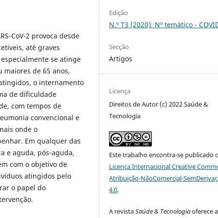
Edição
N.º T3 (2020): Nº temático - COVI
ARS-CoV-2 provoca desde
Secção
etíveis, até graves
Artigos
, especialmente se atinge
u maiores de 65 anos,
atingidos, o internamento
Licença
ma de dificuldade
Direitos de Autor (c) 2022 Saúde &
ade, com tempos de
Tecnologia
eumonia convencional e
nais onde o
mpenhar. Em qualquer das
ica e aguda, pós-aguda,
Este trabalho encontra-se publicado 
vém com o objetivo de
Licença Internacional Creative Comm
ivíduos atingidos pelo
Atribuição-NãoComercial-SemDeriva
rar o papel do
4.0
.
tervenção.
A revista
Saúde & Tecnologia
oferece 