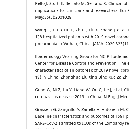
Rello J, Storti E, Belliato M, Serrano R. Clinical
implications for clinicians and researchers. Eur 
May;55(5):2001028.
Wang D, Hu B, Hu C, Zhu F, Liu X, Zhang J, et al. C
138 hospitalized patients with 2019 novel corona
pneumonia in Wuhan, China. JAMA. 2020;323(11)
Epidemiology Working Group for NCIP Epidemic
Center for Disease Control and Prevention. The 
characteristics of an outbreak of 2019 novel cor
19) in China. Zhonghua Liu Xing Bing Xue Za Zhi
Guan W, Ni Z, Hu Y, Liang W, Ou C, He J, et al. Cli
coronavirus disease 2019 in China. N Engl J Med
Grasselli G, Zangrillo A, Zanella A, Antonelli M, Ca
Baseline characteristics and outcomes of 1591 p
SARS-CoV-2 admitted to ICUs of the Lombardy reg