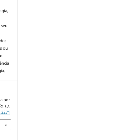
o
ogia,
 seu
ado;
es ou
do
ência
ia.
ia por
ia
,
T3
,
t.2271