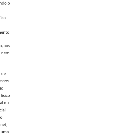
indo o
fico
mento.
a, aos
o nem
s de
mmons
a:
físico
nal ou
ial
ao
rnet,
o uma