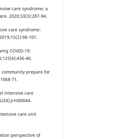
tensive care syndrome: a
are. 2020;33(3):287-94.
sive care syndrome:
2019;15(2):98-101.
owing COVID-19:
0;125(4):436-40.
n community prepare for
:1068-71.
st intensive care
;52(4):jrm00044.
ntensive care unit
ation perspective of