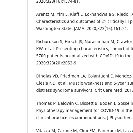
2020;323(16):1574-81.
Arentz M, Yim E, Klaff L, Lokhandwala S, Riedo FX
Characteristics and outcomes of 21 critically ill 
Washington State. JAMA. 2020;323(16):1612-4.
Richardson S, Hirsch JS, Narasimhan M, Crawfor
KW, et al. Presenting characteristics, comorbid
5700 patients hospitalized with COVID-19 in the
2020;323(20):2052-9.
Dinglas VD, Friedman LA, Colantuoni E, Mendez-
Ciesla ND, et al. Muscle weakness and 5-year sur
distress syndrome survivors. Crit Care Med. 2017
Thomas P, Baldwin C, Bissett B, Boden I, Gosselin
Physiotherapy management for COVID-19 in the a
clinical practice recommendations. J Physiother.
Vitacca M, Carone M, Clini EM, Paneroni M, Lazzer