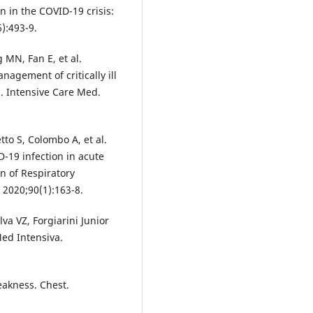
n in the COVID-19 crisis:
6):493-9.
MN, Fan E, et al.
agement of critically ill
. Intensive Care Med.
tto S, Colombo A, et al.
-19 infection in acute
on of Respiratory
 2020;90(1):163-8.
a VZ, Forgiarini Junior
Med Intensiva.
eakness. Chest.