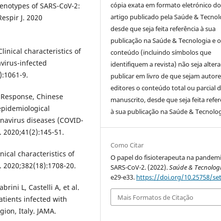
cópia exata em formato eletrónico d
 phenotypes of SARS-CoV-2:
artigo publicado pela Saúde & Tecnol
Respir J. 2020
desde que seja feita referência à sua
publicação na Saúde & Tecnologia e o
linical characteristics of
conteúdo (incluindo símbolos que
virus-infected
identifiquem a revista) não seja alter
:1061-9.
publicar em livro de que sejam autor
editores o conteúdo total ou parcial 
 Response, Chinese
manuscrito, desde que seja feita refer
epidemiological
à sua publicação na Saúde & Tecnolog
onavirus diseases (COVID-
. 2020;41(2):145-51.
Como Citar
nical characteristics of
O papel do fisioterapeuta na pandem
. 2020;382(18):1708-20.
SARS-CoV-2. (2022).
Saúde & Tecnolog
e29-e33.
https://doi.org/10.25758/se
brini L, Castelli A, et al.
Mais Formatos de Citação
atients infected with
ion, Italy. JAMA.