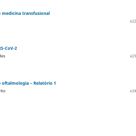
 medicina transfusional
e22
RS-CoV-2
des
e29
oftalmologia – Relatório 1
ito
e34