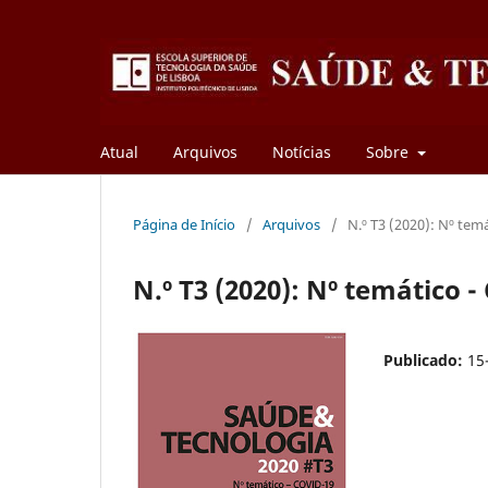
Atual
Arquivos
Notícias
Sobre
Página de Início
/
Arquivos
/
N.º T3 (2020): Nº tem
N.º T3 (2020): Nº temático 
Publicado:
15