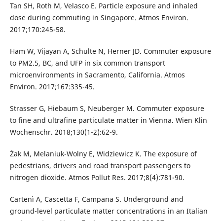
Tan SH, Roth M, Velasco E. Particle exposure and inhaled
dose during commuting in Singapore. Atmos Environ.
2017;170:245-58.
Ham W, Vijayan A, Schulte N, Herner JD. Commuter exposure
to PM2.5, BC, and UFP in six common transport
microenvironments in Sacramento, California. Atmos
Environ. 2017;167:335-45.
Strasser G, Hiebaum S, Neuberger M. Commuter exposure
to fine and ultrafine particulate matter in Vienna. Wien Klin
Wochenschr. 2018;130(1-2):62-9.
Żak M, Melaniuk-Wolny E, Widziewicz K. The exposure of
pedestrians, drivers and road transport passengers to
nitrogen dioxide. Atmos Pollut Res. 2017;8(4):781-90.
Cartenì A, Cascetta F, Campana S. Underground and
ground-level particulate matter concentrations in an Italian