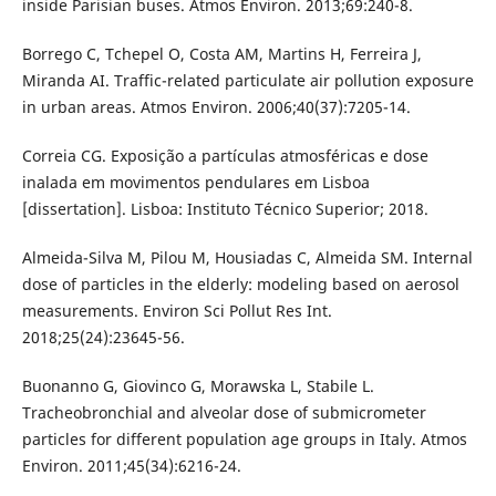
inside Parisian buses. Atmos Environ. 2013;69:240-8.
Borrego C, Tchepel O, Costa AM, Martins H, Ferreira J,
Miranda AI. Traffic-related particulate air pollution exposure
in urban areas. Atmos Environ. 2006;40(37):7205-14.
Correia CG. Exposição a partículas atmosféricas e dose
inalada em movimentos pendulares em Lisboa
[dissertation]. Lisboa: Instituto Técnico Superior; 2018.
Almeida-Silva M, Pilou M, Housiadas C, Almeida SM. Internal
dose of particles in the elderly: modeling based on aerosol
measurements. Environ Sci Pollut Res Int.
2018;25(24):23645-56.
Buonanno G, Giovinco G, Morawska L, Stabile L.
Tracheobronchial and alveolar dose of submicrometer
particles for different population age groups in Italy. Atmos
Environ. 2011;45(34):6216-24.