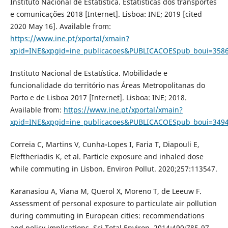
Instituto Nacional de Estatística. Estatísticas dos transportes
e comunicações 2018 [Internet]. Lisboa: INE; 2019 [cited
2020 May 16]. Available from:
https://www.ine.pt/xportal/xmain?
xpid=INE&xpgid=ine_publicacoes&PUBLICACOESpub_boui=3
Instituto Nacional de Estatística. Mobilidade e
funcionalidade do território nas Áreas Metropolitanas do
Porto e de Lisboa 2017 [Internet]. Lisboa: INE; 2018.
Available from:
https://www.ine.pt/xportal/xmain?
xpid=INE&xpgid=ine_publicacoes&PUBLICACOESpub_boui=34
Correia C, Martins V, Cunha-Lopes I, Faria T, Diapouli E,
Eleftheriadis K, et al. Particle exposure and inhaled dose
while commuting in Lisbon. Environ Pollut. 2020;257:113547.
Karanasiou A, Viana M, Querol X, Moreno T, de Leeuw F.
Assessment of personal exposure to particulate air pollution
during commuting in European cities: recommendations
and policy implications. Sci Total Environ. 2014;490:785-97.