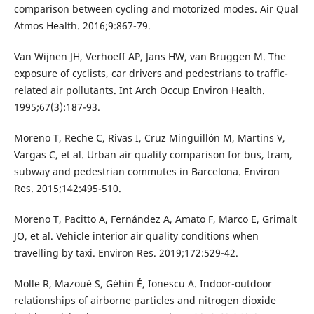
comparison between cycling and motorized modes. Air Qual
Atmos Health. 2016;9:867-79.
Van Wijnen JH, Verhoeff AP, Jans HW, van Bruggen M. The
exposure of cyclists, car drivers and pedestrians to traffic-
related air pollutants. Int Arch Occup Environ Health.
1995;67(3):187-93.
Moreno T, Reche C, Rivas I, Cruz Minguillón M, Martins V,
Vargas C, et al. Urban air quality comparison for bus, tram,
subway and pedestrian commutes in Barcelona. Environ
Res. 2015;142:495-510.
Moreno T, Pacitto A, Fernández A, Amato F, Marco E, Grimalt
JO, et al. Vehicle interior air quality conditions when
travelling by taxi. Environ Res. 2019;172:529-42.
Molle R, Mazoué S, Géhin É, Ionescu A. Indoor-outdoor
relationships of airborne particles and nitrogen dioxide