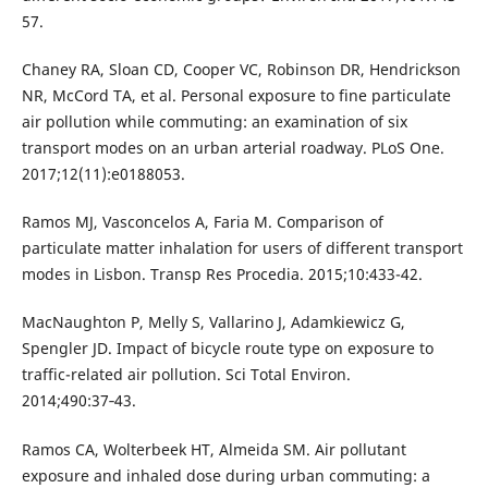
57.
Chaney RA, Sloan CD, Cooper VC, Robinson DR, Hendrickson
NR, McCord TA, et al. Personal exposure to fine particulate
air pollution while commuting: an examination of six
transport modes on an urban arterial roadway. PLoS One.
2017;12(11):e0188053.
Ramos MJ, Vasconcelos A, Faria M. Comparison of
particulate matter inhalation for users of different transport
modes in Lisbon. Transp Res Procedia. 2015;10:433-42.
MacNaughton P, Melly S, Vallarino J, Adamkiewicz G,
Spengler JD. Impact of bicycle route type on exposure to
traffic-related air pollution. Sci Total Environ.
2014;490:37‑43.
Ramos CA, Wolterbeek HT, Almeida SM. Air pollutant
exposure and inhaled dose during urban commuting: a