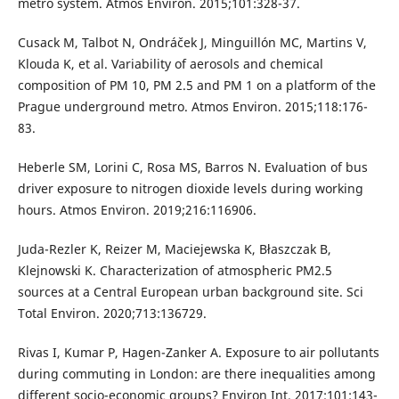
metro system. Atmos Environ. 2015;101:328-37.
Cusack M, Talbot N, Ondráček J, Minguillón MC, Martins V,
Klouda K, et al. Variability of aerosols and chemical
composition of PM 10, PM 2.5 and PM 1 on a platform of the
Prague underground metro. Atmos Environ. 2015;118:176-
83.
Heberle SM, Lorini C, Rosa MS, Barros N. Evaluation of bus
driver exposure to nitrogen dioxide levels during working
hours. Atmos Environ. 2019;216:116906.
Juda-Rezler K, Reizer M, Maciejewska K, Błaszczak B,
Klejnowski K. Characterization of atmospheric PM2.5
sources at a Central European urban background site. Sci
Total Environ. 2020;713:136729.
Rivas I, Kumar P, Hagen-Zanker A. Exposure to air pollutants
during commuting in London: are there inequalities among
different socio-economic groups? Environ Int. 2017;101:143-