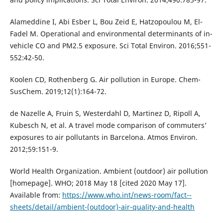
Alameddine I, Abi Esber L, Bou Zeid E, Hatzopoulou M, El-
Fadel M. Operational and environmental determinants of in-
vehicle CO and PM2.5 exposure. Sci Total Environ. 2016;551-
552:42-50.
Koolen CD, Rothenberg G. Air pollution in Europe. Chem-
SusChem. 2019;12(1):164-72.
de Nazelle A, Fruin S, Westerdahl D, Martinez D, Ripoll A,
Kubesch N, et al. A travel mode comparison of commuters’
exposures to air pollutants in Barcelona. Atmos Environ.
2012;59:151-9.
World Health Organization. Ambient (outdoor) air pollution
[homepage]. WHO; 2018 May 18 [cited 2020 May 17].
Available from:
https://www.who.int/news-room/fact--
sheets/detail/ambient-(outdoor)-air-quality-and-health