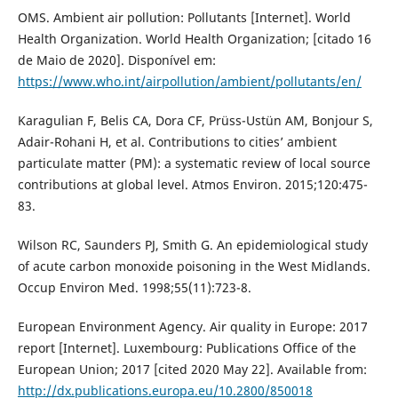
OMS. Ambient air pollution: Pollutants [Internet]. World
Health Organization. World Health Organization; [citado 16
de Maio de 2020]. Disponível em:
https://www.who.int/airpollution/ambient/pollutants/en/
Karagulian F, Belis CA, Dora CF, Prüss-Ustün AM, Bonjour S,
Adair-Rohani H, et al. Contributions to cities’ ambient
particulate matter (PM): a systematic review of local source
contributions at global level. Atmos Environ. 2015;120:475-
83.
Wilson RC, Saunders PJ, Smith G. An epidemiological study
of acute carbon monoxide poisoning in the West Midlands.
Occup Environ Med. 1998;55(11):723-8.
European Environment Agency. Air quality in Europe: 2017
report [Internet]. Luxembourg: Publications Office of the
European Union; 2017 [cited 2020 May 22]. Available from:
http://dx.publications.europa.eu/10.2800/850018