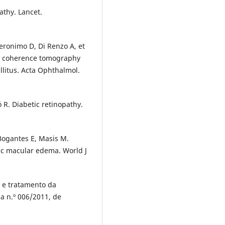
athy. Lancet.
Geronimo D, Di Renzo A, et
cal coherence tomography
llitus. Acta Ophthalmol.
R. Diabetic retinopathy.
Bogantes E, Masis M.
tic macular edema. World J
o e tratamento da
ca n.º 006/2011, de