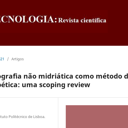
021
/
Artigos
ografia não midriática como método 
abética: uma scoping review
tuto Politécnico de Lisboa.