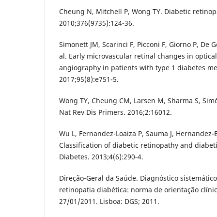
Cheung N, Mitchell P, Wong TY. Diabetic retinop
2010;376(9735):124-36.
Simonett JM, Scarinci F, Picconi F, Giorno P, De 
al. Early microvascular retinal changes in opti
angiography in patients with type 1 diabetes me
2017;95(8):e751-5.
Wong TY, Cheung CM, Larsen M, Sharma S, Simó 
Nat Rev Dis Primers. 2016;2:16012.
Wu L, Fernandez-Loaiza P, Sauma J, Hernandez-
Classification of diabetic retinopathy and diabe
Diabetes. 2013;4(6):290‑4.
Direção-Geral da Saúde. Diagnóstico sistemátic
retinopatia diabética: norma de orientação clíni
27/01/2011. Lisboa: DGS; 2011.