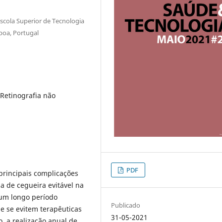
Escola Superior de Tecnologia
sboa, Portugal
 Retinografia não
PDF
principais complicações
a de cegueira evitável na
 um longo período
Publicado
e se evitem terapêuticas
31-05-2021
, a realização anual de