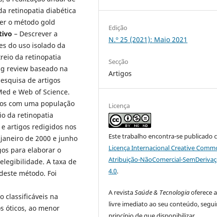
a retinopatia diabética
ser o método gold
Edição
tivo
– Descrever a
N.º 25 (2021): Maio 2021
ões do uso isolado da
reio da retinopatia
Secção
ing review baseado na
Artigos
pesquisa de artigos
Med e Web of Science.
igos com uma população
Licença
io da retinopatia
 e artigos redigidos nos
Este trabalho encontra-se publicado 
 janeiro de 2000 e junho
Licença Internacional Creative Comm
gos para elaborar o
Atribuição-NãoComercial-SemDeriva
elegibilidade. A taxa de
4.0
.
 deste método. Foi
A revista
Saúde & Tecnologia
oferece 
 classificáveis na
livre imediato ao seu conteúdo, segu
s óticos, ao menor
princípio de que disponibilizar