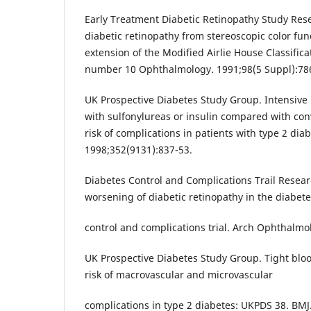
Early Treatment Diabetic Retinopathy Study Re
diabetic retinopathy from stereoscopic color fu
extension of the Modified Airlie House Classific
number 10 Ophthalmology. 1991;98(5 Suppl):78
UK Prospective Diabetes Study Group. Intensive 
with sulfonylureas or insulin compared with co
risk of complications in patients with type 2 dia
1998;352(9131):837-53.
Diabetes Control and Complications Trail Resear
worsening of diabetic retinopathy in the diabet
control and complications trial. Arch Ophthalmol
UK Prospective Diabetes Study Group. Tight blo
risk of macrovascular and microvascular
complications in type 2 diabetes: UKPDS 38. BMJ