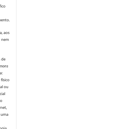
fico
mento.
a, aos
o nem
s de
mmons
a:
físico
nal ou
ial
ao
rnet,
o uma
o
ogia,