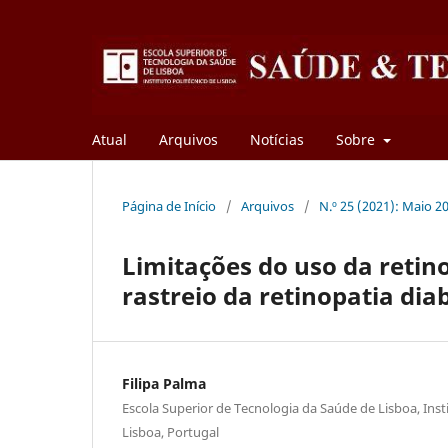
Atual
Arquivos
Notícias
Sobre
Página de Início
/
Arquivos
/
N.º 25 (2021): Maio 2
Limitações do uso da retin
rastreio da retinopatia di
Filipa Palma
Escola Superior de Tecnologia da Saúde de Lisboa, Insti
Lisboa, Portugal