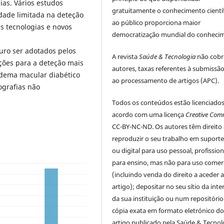
ias. Vários estudos
gratuitamente o conhecimento cientí
dade limitada na deteção
ao público proporciona maior
s tecnologias e novos
democratização mundial do conheci
ro ser adotados pelos
A revista
Saúde & Tecnologia
não cobr
ções para a deteção mais
autores, taxas referentes à submissã
 edema macular diabético
ao processamento de artigos (APC).
ografias não
Todos os conteúdos estão licenciado
acordo com uma licença
Creative Co
CC-BY-NC-ND. Os autores têm direito 
reproduzir o seu trabalho em suporte 
ou digital para uso pessoal, profissio
para ensino, mas não para uso comerc
(incluindo venda do direito a aceder 
artigo); depositar no seu sítio da inte
da sua instituição ou num repositóri
cópia exata em formato eletrónico d
artigo publicado pela Saúde & Tecnol