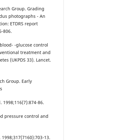
search Group. Grading
ndus photographs - An
ation: ETDRS report
6-806.
blood- -glucose control
nventional treatment and
betes (UKPDS 33). Lancet.
ch Group. Early
es
. 1998;116(7):874-86.
od pressure control and
. 1998;317(7160):703-13.