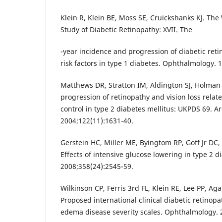
Klein R, Klein BE, Moss SE, Cruickshanks KJ. Th
Study of Diabetic Retinopathy: XVII. The
-year incidence and progression of diabetic ret
risk factors in type 1 diabetes. Ophthalmology. 
Matthews DR, Stratton IM, Aldington SJ, Holman
progression of retinopathy and vision loss relat
control in type 2 diabetes mellitus: UKPDS 69. 
2004;122(11):1631-40.
Gerstein HC, Miller ME, Byingtom RP, Goff Jr DC, B
Effects of intensive glucose lowering in type 2 d
2008;358(24):2545-59.
Wilkinson CP, Ferris 3rd FL, Klein RE, Lee PP, Aga
Proposed international clinical diabetic retinop
edema disease severity scales. Ophthalmology. 