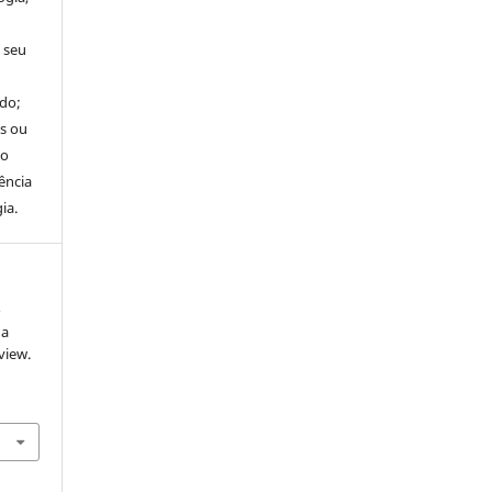
 seu
ado;
es ou
do
ência
ia.
o
da
view.