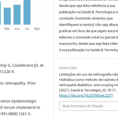
desde que seja feita referência à sua
publicação na Saúde & Tecnologia e o
conteúdo (incluindo símbolos que
identifiquem a revista) não seja alter
publicar em livro de que sejam autor
editores o conteúdo total ou parcial 
manuscrito, desde que seja feita refer
à sua publicação na Saúde & Tecnolog
hip G, Cavallerano JD, et
Como Citar
1):226-9.
Limitações do uso da retinografia nã
midriática como método de rastreio 
ic retinopathy. Prim
retinopatia diabética: uma scoping re
(2021).
Saúde & Tecnologia
,
25
, 10-17.
https://doi.org/10.25758/set.2277
sconsin Epidemiologic
Mais Formatos de Citação
 of serum cholesterol to
991;98(8):1261-5.