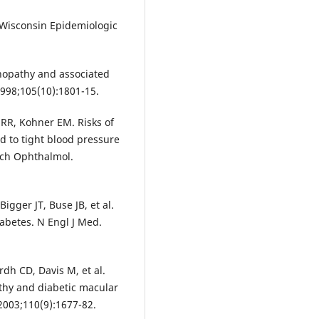
e Wisconsin Epidemiologic
inopathy and associated
1998;105(10):1801-15.
 RR, Kohner EM. Risks of
ed to tight blood pressure
Arch Ophthalmol.
igger JT, Buse JB, et al.
iabetes. N Engl J Med.
rdh CD, Davis M, et al.
athy and diabetic macular
2003;110(9):1677-82.