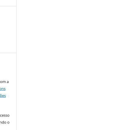
com a
ons
ções
acesso
indo o