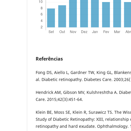
Referências
Fong DS, Aiello L, Gardner TW, King GL, Blankens
al. Diabetic retinopathy. Diabetes Care. 2003;26(
Hendrick AM, Gibson MV, Kulshreshtha A. Diabet
Care. 2015;42(3):451-64.
Klein BE, Moss SE, Klein R, Surawicz TS. The Wi
Study of Diabetic Retinopathy: XIII, relationship
retinopathy and hard exudate. Ophthalmology. 1