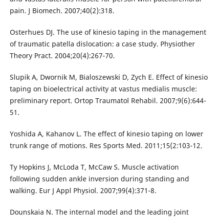
pain. J Biomech. 2007;40(2):318.
Osterhues DJ. The use of kinesio taping in the management
of traumatic patella dislocation: a case study. Physiother
Theory Pract. 2004;20(4):267-70.
Slupik A, Dwornik M, Bialoszewski D, Zych E. Effect of kinesio
taping on bioelectrical activity at vastus medialis muscle:
preliminary report. Ortop Traumatol Rehabil. 2007;9(6):644-
51.
Yoshida A, Kahanov L. The effect of kinesio taping on lower
trunk range of motions. Res Sports Med. 2011;15(2:103-12.
Ty Hopkins J, McLoda T, McCaw S. Muscle activation
following sudden ankle inversion during standing and
walking. Eur J Appl Physiol. 2007;99(4):371-8.
Dounskaia N. The internal model and the leading joint