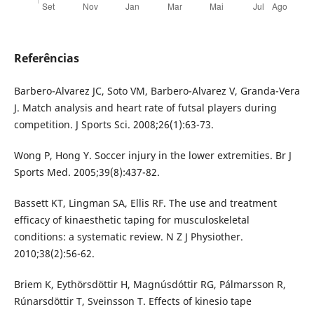
Referências
Barbero-Alvarez JC, Soto VM, Barbero-Alvarez V, Granda-Vera
J. Match analysis and heart rate of futsal players during
competition. J Sports Sci. 2008;26(1):63-73.
Wong P, Hong Y. Soccer injury in the lower extremities. Br J
Sports Med. 2005;39(8):437-82.
Bassett KT, Lingman SA, Ellis RF. The use and treatment
efficacy of kinaesthetic taping for musculoskeletal
conditions: a systematic review. N Z J Physiother.
2010;38(2):56-62.
Briem K, Eythörsdöttir H, Magnúsdóttir RG, Pálmarsson R,
Rúnarsdöttir T, Sveinsson T. Effects of kinesio tape