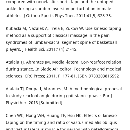
compared with nonelastic sports tape and the untaped
ankle during a sudden inversion perturbation in male
athletes. J Orthop Sports Phys Ther. 2011;41(5):328-35.
Kubacki M, Nazalek A, Trela E, Zukow W. Use kinesio taping
method as a support of classical massage in the pain
syndromes of lumbar-sacral segment spine of basketball
players. J Health Sci. 2011;1(4):21-45.
Atalaia TJ, Abrantes JM. Medial-lateral CoP-rearfoot relation
during stance. In Slade AP, editor. Technology and medical
sciences. CRC Press; 2011. P. 177-81. ISBN 9780203816592
Atalaia TJ, Roupa I, Abrantes JM. A methodological proposal
to study rearfoot angle during gait stance phase. Eur J
Physiother. 2013 [Submitted].
Chen WC, Hong WH, Huang TF, Hsu HC. Effects of kinesio
taping on the timing and ratio of vastus medialis obliqus
and vastus lateralis muscle for person with patellofemoral