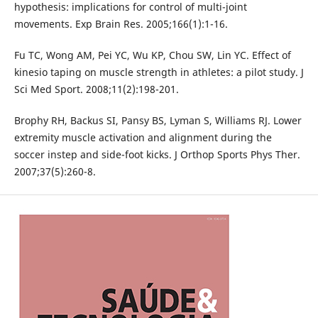
hypothesis: implications for control of multi-joint
movements. Exp Brain Res. 2005;166(1):1-16.
Fu TC, Wong AM, Pei YC, Wu KP, Chou SW, Lin YC. Effect of
kinesio taping on muscle strength in athletes: a pilot study. J
Sci Med Sport. 2008;11(2):198-201.
Brophy RH, Backus SI, Pansy BS, Lyman S, Williams RJ. Lower
extremity muscle activation and alignment during the
soccer instep and side-foot kicks. J Orthop Sports Phys Ther.
2007;37(5):260-8.