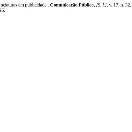
cenciaturas em publicidade .
Comunicação Pública
,
[S. l.]
, v. 17, n. 32
26.