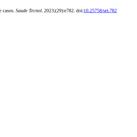
e casos.
Saude Tecnol
. 2023;(29):e782. doi:
10.25758/set.782