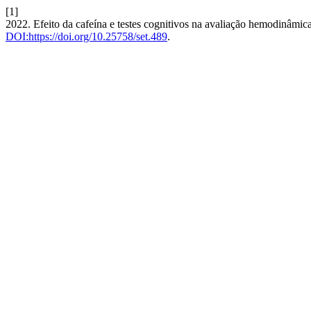
[1]
2022. Efeito da cafeína e testes cognitivos na avaliação hemodinâmi
DOI:https://doi.org/10.25758/set.489
.