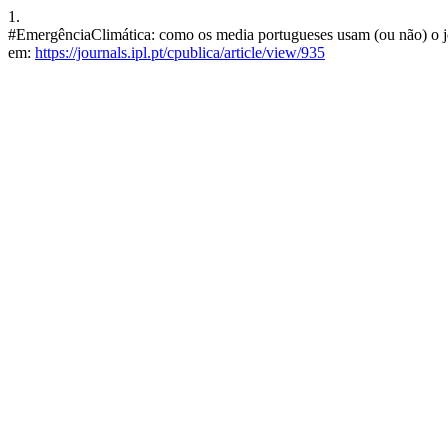
1.
#EmergênciaClimática: como os media portugueses usam (ou não) o jor
em:
https://journals.ipl.pt/cpublica/article/view/935