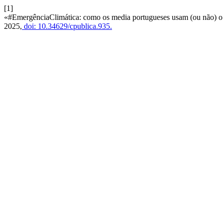
[1]
«#EmergênciaClimática: como os media portugueses usam (ou não) o j
2025,
doi: 10.34629/cpublica.935.