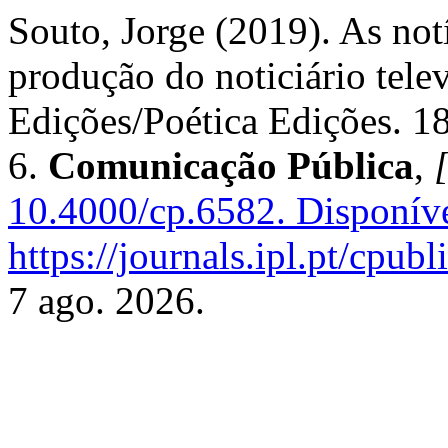
Souto, Jorge (2019). As not
produção do noticiário telev
Edições/Poética Edições. 
6.
Comunicação Pública
,
[
10.4000/cp.6582.
Disponíve
https://journals.ipl.pt/cpubl
7 ago. 2026.