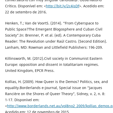
Crítico. Disponível em: <
http://bit.ly/2c4isDf
>. Acedido em:
22 de setembro de 2016.
Henken, T.; Van de VoortS. (2014). “From Cyberspace to
Public Space?The Emergent Blogosphere and Cuban Civil
Society”.In: Brenner, P. et al. (ed). A Contemporary Cuba
Reader: The Revolution under Raúl Castro. (Second Edition).
Lanham, MD: Rowman and Littlefield Publishers: 196-209.
Killinsworth, M. (2012).Civil society in Communist Eastern
Europe: opposition and dissent in totalitariam regimes.
United Kingdom, EPCR Press.
Kollias, H. (2009). How Queer is the Demos? Politics, sex, and
equality.Borderlands e-journal, Special issue on “Jacques
Rancière on the Shores of Queer Theory”, Sidney, v. 2, n. 8:
1-17. Disponível em:
<
http://www.borderlands.net.au/vol8no2_2009/kollias_demos.p
Acedido em: 12 de novembro de 2015.