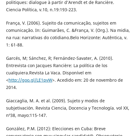
politiques: dialogue à partir d’Arendt et de Rancière.
Ciencia Política, v.10, n.19:193-223.
França, V. (2006). Sujeito da comunicação, sujeitos em
comunicação. In: Guimarães, C. &França, V. (Org.). Na midia,
na rua: narrativas do cotidiano.Belo Horizonte: Autêntica, v.
1: 61-88.
Garcés, M; Sánchez, R; Fernández-Savater, A. (2010).
Entrevista con Jacques Rancière: La política de los
cualquiera.Revista La Vaca. Disponível em
<
http://goo.gl/LE1pvW
>. Acedido em: 20 de novembro de
2014.
Giaccaglia, M. A. et al. (2009). Sujeto y modos de
subjetivación. Revista Ciencia, Docencia y Tecnología. vol XX,
nº38, mayo:115-147.
González, P.M. (2012): Elecciones en Cuba: Breve
conversatorio con muy singular candidat@. Observatorio