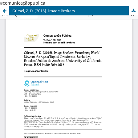
#comunicaçãopublica
Gürsel, Z. D. (2016). Image Brokers